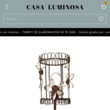
0
n mínimo - TIEMPO DE ELABORACION DE 18 DIAS - Envíos gratis por compras 