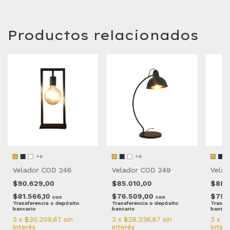
Productos relacionados
+6
+6
Velador COD 246
Velador COD 249
Velad
$90.629,00
$85.010,00
$88.
$81.566,10
$76.509,00
$79.
con
con
Transferencia o depósito
Transferencia o depósito
Transfe
bancario
bancario
bancar
3
x
$30.209,67
sin
3
x
$28.336,67
sin
3
x
$2
interés
interés
inter