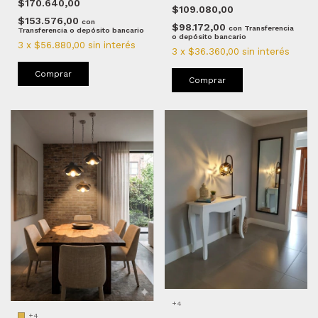
$170.640,00
$109.080,00
$153.576,00
con
$98.172,00
con
Transferencia
Transferencia o depósito bancario
o depósito bancario
3
x
$56.880,00
sin interés
3
x
$36.360,00
sin interés
Comprar
Comprar
+4
+4