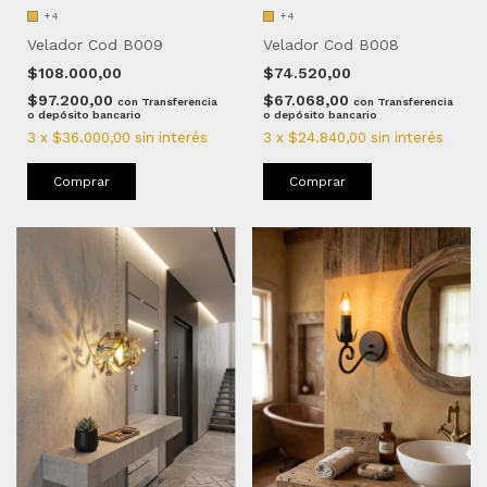
+4
+4
Velador Cod B009
Velador Cod B008
$108.000,00
$74.520,00
$97.200,00
$67.068,00
con
Transferencia
con
Transferencia
o depósito bancario
o depósito bancario
3
x
$36.000,00
sin interés
3
x
$24.840,00
sin interés
Comprar
Comprar