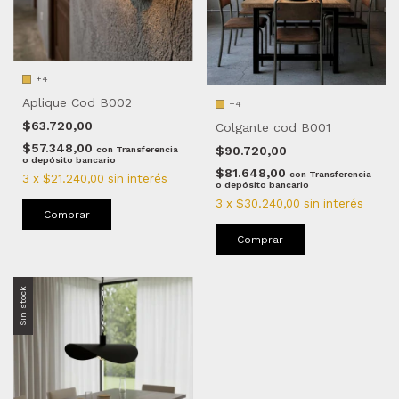
+4
Aplique Cod B002
+4
$63.720,00
Colgante cod B001
$57.348,00
$90.720,00
con
Transferencia
o depósito bancario
$81.648,00
con
Transferencia
3
x
$21.240,00
sin interés
o depósito bancario
3
x
$30.240,00
sin interés
Comprar
Comprar
Sin stock