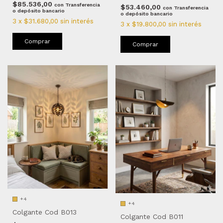
$85.536,00
con
Transferencia
$53.460,00
con
Transferencia
o depósito bancario
o depósito bancario
3
x
$31.680,00
sin interés
3
x
$19.800,00
sin interés
Comprar
Comprar
+4
+4
Colgante Cod B013
Colgante Cod B011