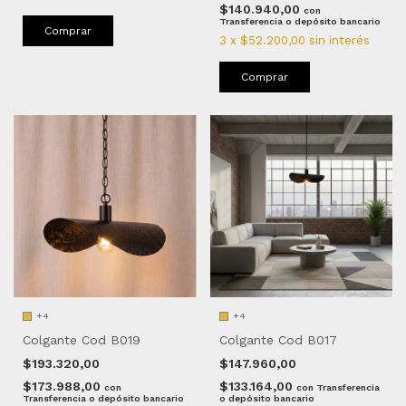
$140.940,00
con
Transferencia o depósito bancario
Comprar
3
x
$52.200,00
sin interés
Comprar
+4
+4
Colgante Cod B019
Colgante Cod B017
$193.320,00
$147.960,00
$173.988,00
$133.164,00
con
con
Transferencia
Transferencia o depósito bancario
o depósito bancario