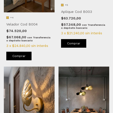
+5
Aplique Cod B003
$63.720,00
+4
Velador Cod B004
$57.348,00
con
Transferencia
o depósito bancario
$74.520,00
3
x
$21.240,00
sin interés
$67.068,00
con
Transferencia
o depósito bancario
Comprar
3
x
$24.840,00
sin interés
Comprar