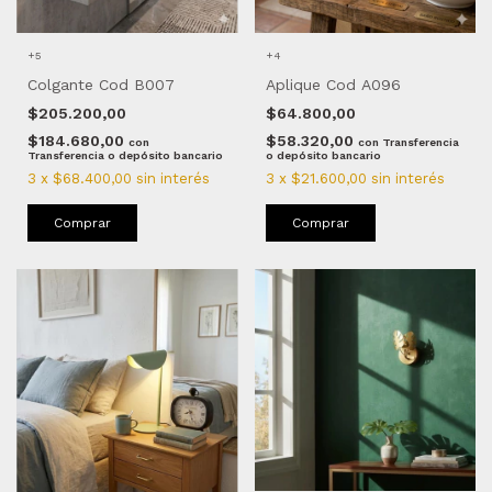
+5
+4
Colgante Cod B007
Aplique Cod A096
$205.200,00
$64.800,00
$184.680,00
$58.320,00
con
con
Transferencia
Transferencia o depósito bancario
o depósito bancario
3
x
$68.400,00
sin interés
3
x
$21.600,00
sin interés
Comprar
Comprar