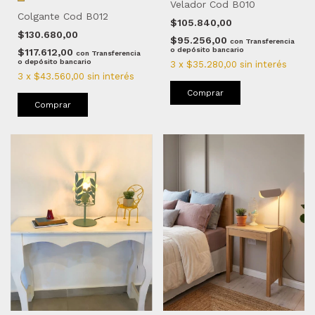
Velador Cod B010
Colgante Cod B012
$105.840,00
$130.680,00
$95.256,00
con
Transferencia
o depósito bancario
$117.612,00
con
Transferencia
o depósito bancario
3
x
$35.280,00
sin interés
3
x
$43.560,00
sin interés
Comprar
Comprar