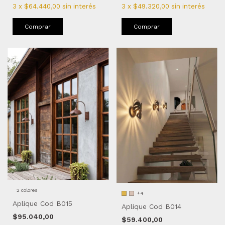
3
x
$64.440,00
sin interés
3
x
$49.320,00
sin interés
Comprar
Comprar
2 colores
+4
Aplique Cod B015
Aplique Cod B014
$95.040,00
$59.400,00