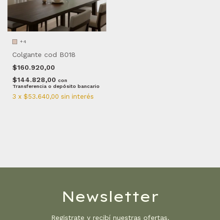
+4
Colgante cod B018
$160.920,00
$144.828,00
con
Transferencia o depósito bancario
3
x
$53.640,00
sin interés
Newsletter
Registrate y recibí nuestras ofertas.