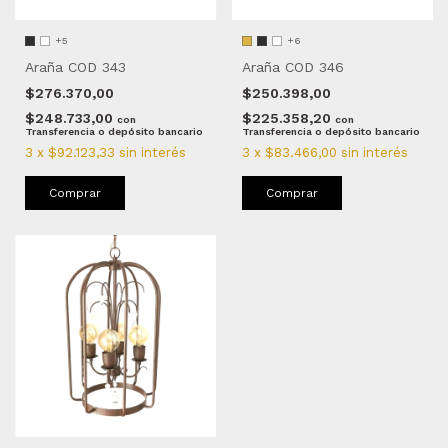
+5
+6
Araña COD 343
Araña COD 346
$276.370,00
$250.398,00
$248.733,00
$225.358,20
con
con
Transferencia o depósito bancario
Transferencia o depósito bancario
3
x
$92.123,33
sin interés
3
x
$83.466,00
sin interés
Comprar
Comprar