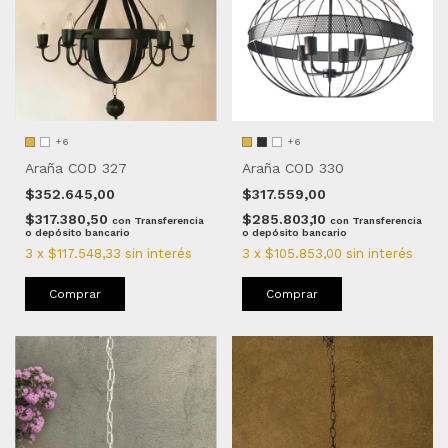
+6
+6
Araña COD 327
Araña COD 330
$352.645,00
$317.559,00
$317.380,50
$285.803,10
con
Transferencia
con
Transferencia
o depósito bancario
o depósito bancario
3
x
$117.548,33
sin interés
3
x
$105.853,00
sin interés
Comprar
Comprar