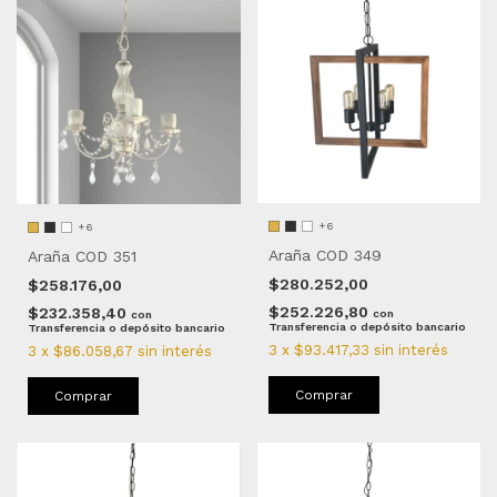
+6
+6
Araña COD 349
Araña COD 351
$280.252,00
$258.176,00
$252.226,80
$232.358,40
con
con
Transferencia o depósito bancario
Transferencia o depósito bancario
3
x
$93.417,33
sin interés
3
x
$86.058,67
sin interés
Comprar
Comprar