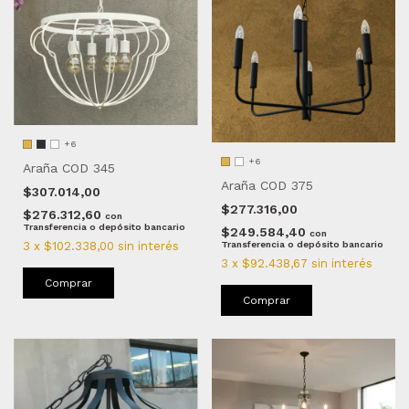
+6
+6
Araña COD 345
Araña COD 375
$307.014,00
$277.316,00
$276.312,60
con
Transferencia o depósito bancario
$249.584,40
con
3
x
$102.338,00
sin interés
Transferencia o depósito bancario
3
x
$92.438,67
sin interés
Comprar
Comprar