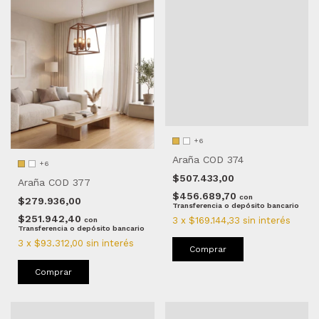
+6
Araña COD 374
+6
$507.433,00
Araña COD 377
$456.689,70
con
$279.936,00
Transferencia o depósito bancario
$251.942,40
3
x
$169.144,33
sin interés
con
Transferencia o depósito bancario
3
x
$93.312,00
sin interés
Comprar
Comprar