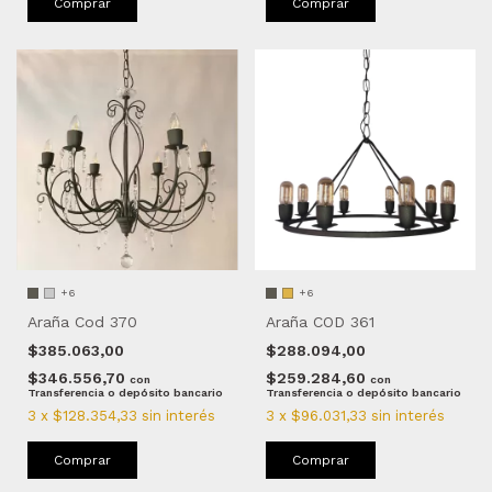
Comprar
Comprar
+6
+6
Araña Cod 370
Araña COD 361
$385.063,00
$288.094,00
$346.556,70
$259.284,60
con
con
Transferencia o depósito bancario
Transferencia o depósito bancario
3
x
$128.354,33
sin interés
3
x
$96.031,33
sin interés
Comprar
Comprar