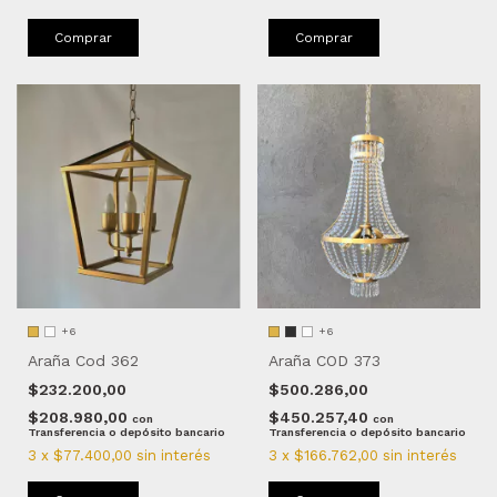
Comprar
Comprar
+6
+6
Araña Cod 362
Araña COD 373
$232.200,00
$500.286,00
$208.980,00
$450.257,40
con
con
Transferencia o depósito bancario
Transferencia o depósito bancario
3
x
$77.400,00
sin interés
3
x
$166.762,00
sin interés