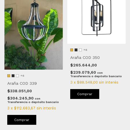
+6
Araña COD 350
$265.644,00
$239.079,60
con
+6
Transferencia o depósito bancario
3
x
$88.548,00
sin interés
Araña COD 339
$338.051,00
Comprar
$304.245,90
con
Transferencia o depósito bancario
3
x
$112.683,67
sin interés
Comprar