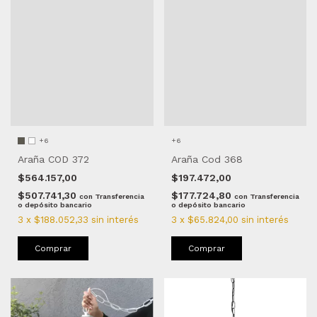
+6
+6
Araña COD 372
Araña Cod 368
$564.157,00
$197.472,00
$507.741,30
$177.724,80
con
Transferencia
con
Transferencia
o depósito bancario
o depósito bancario
3
x
$188.052,33
sin interés
3
x
$65.824,00
sin interés
Comprar
Comprar