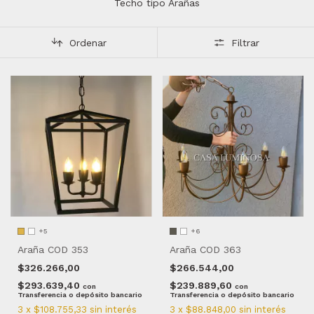
Techo tipo Arañas
Ordenar
Filtrar
+5
+6
Araña COD 353
Araña COD 363
$326.266,00
$266.544,00
$293.639,40
$239.889,60
con
con
Transferencia o depósito bancario
Transferencia o depósito bancario
3
x
$108.755,33
sin interés
3
x
$88.848,00
sin interés