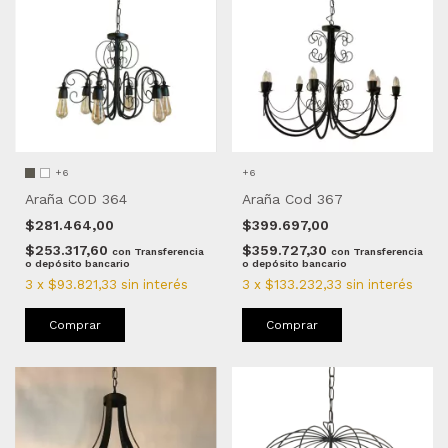
+6
+6
Araña COD 364
Araña Cod 367
$281.464,00
$399.697,00
$253.317,60
$359.727,30
con
Transferencia
con
Transferencia
o depósito bancario
o depósito bancario
3
x
$93.821,33
sin interés
3
x
$133.232,33
sin interés
Comprar
Comprar