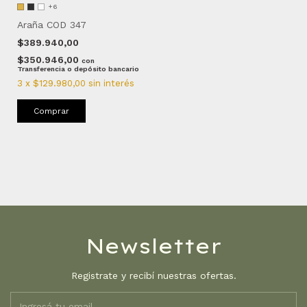
+6
Araña COD 347
$389.940,00
$350.946,00
con
Transferencia o depósito bancario
3
x
$129.980,00
sin interés
Comprar
Newsletter
Registrate y recibí nuestras ofertas.