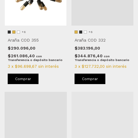
+6
+6
Araña COD 355
Araña COD 332
$290.096,00
$383.196,00
$261.086,40
$344.876,40
con
con
Transferencia o depósito bancario
Transferencia o depósito bancario
3
x
$96.698,67
sin interés
3
x
$127.732,00
sin interés
Comprar
Comprar