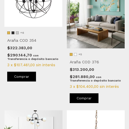
+6
Araña COD 354
$322.383,00
+5
$290.144,70
con
Transferencia o depósito bancario
Araña COD 376
3
x
$107.461,00
sin interés
$313.200,00
$281.880,00
Comprar
con
Transferencia o depósito bancario
3
x
$104.400,00
sin interés
Comprar