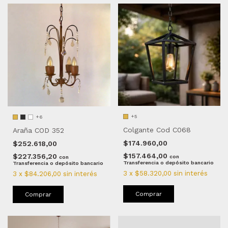
+5
+6
Colgante Cod C068
Araña COD 352
$174.960,00
$252.618,00
$157.464,00
$227.356,20
con
con
Transferencia o depósito bancario
Transferencia o depósito bancario
3
x
$58.320,00
sin interés
3
x
$84.206,00
sin interés
Comprar
Comprar