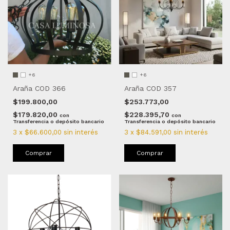
+6
+6
Araña COD 366
Araña COD 357
$199.800,00
$253.773,00
$179.820,00
$228.395,70
con
con
Transferencia o depósito bancario
Transferencia o depósito bancario
3
x
$66.600,00
sin interés
3
x
$84.591,00
sin interés
Comprar
Comprar