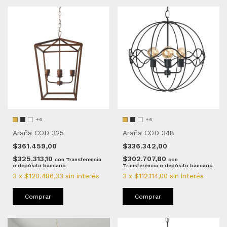
+6
+6
Araña COD 325
Araña COD 348
$361.459,00
$336.342,00
$325.313,10
$302.707,80
con
Transferencia
con
o depósito bancario
Transferencia o depósito bancario
3
x
$120.486,33
sin interés
3
x
$112.114,00
sin interés
Comprar
Comprar