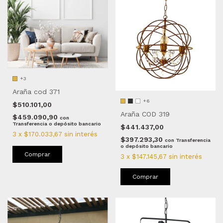
+3
Araña cod 371
+6
$510.101,00
Araña COD 319
$459.090,90
con
Transferencia o depósito bancario
$441.437,00
3
x
$170.033,67
sin interés
$397.293,30
con
Transferencia
o depósito bancario
Comprar
3
x
$147.145,67
sin interés
Comprar