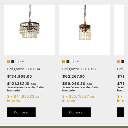
+6
+6
Colgante COD 043
Colgante COD 127
Colga
$134.869,00
$62.267,00
$78.
$121.382,10
$56.040,30
$71.
con
con
Transferencia o depósito
Transferencia o depósito
Transfe
bancario
bancario
bancar
3
x
$44.956,33
sin
3
x
$20.755,67
sin
3
x
$2
interés
interés
inter
Comprar
Comprar
C