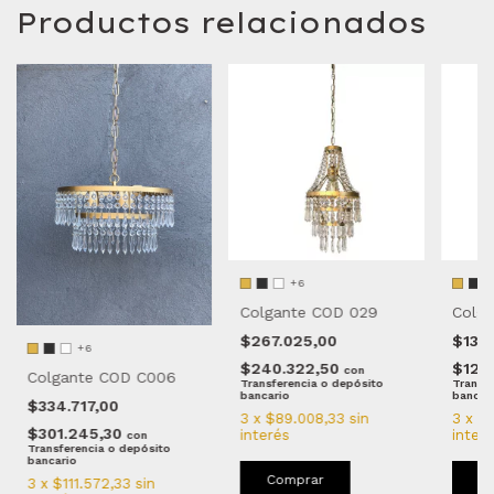
Productos relacionados
+6
Colgante COD 029
Colg
$267.025,00
$134
+6
$240.322,50
$121.
con
Colgante COD C006
Transferencia o depósito
Transfe
bancario
bancar
$334.717,00
3
x
$89.008,33
sin
3
x
$4
$301.245,30
interés
inter
con
Transferencia o depósito
bancario
Comprar
C
3
x
$111.572,33
sin