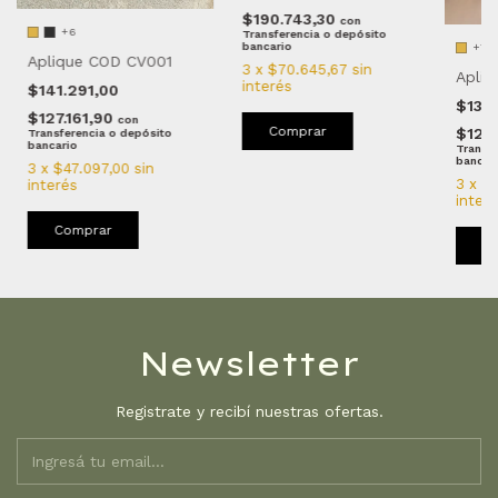
$190.743,30
con
+6
Transferencia o depósito
bancario
+7
Aplique COD CV001
3
x
$70.645,67
sin
Apliq
interés
$141.291,00
$137
$127.161,90
con
Comprar
$123
Transferencia o depósito
bancario
Transfe
bancar
3
x
$47.097,00
sin
3
x
$4
interés
inter
Comprar
C
Newsletter
Registrate y recibí nuestras ofertas.