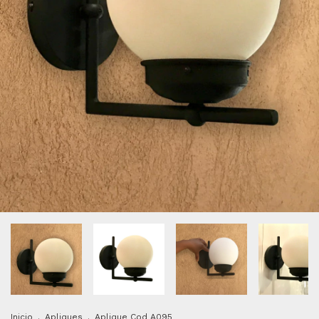
Inicio
.
Apliques
.
Aplique Cod A095