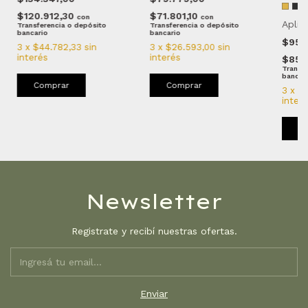
$120.912,30
$71.801,10
con
con
Apliq
Transferencia o depósito
Transferencia o depósito
bancario
bancario
$95.
3
x
$44.782,33
sin
3
x
$26.593,00
sin
interés
interés
$85.
Transfe
bancar
Comprar
Comprar
3
x
$3
inter
C
Newsletter
Registrate y recibí nuestras ofertas.